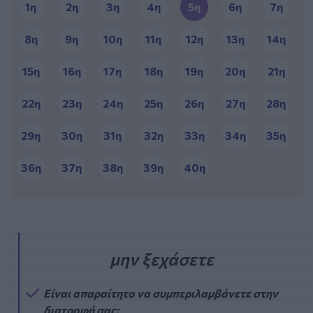
1η
2η
3η
4η
5η
6η
7η
8η
9η
10η
11η
12η
13η
14η
15η
16η
17η
18η
19η
20η
21η
22η
23η
24η
25η
26η
27η
28η
29η
30η
31η
32η
33η
34η
35η
36η
37η
38η
39η
40η
Είναι απαραίτητο να συμπεριλαμβάνετε στην
διατροφή σας: