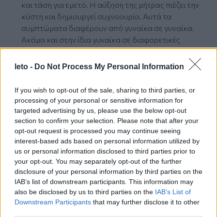
και τάση για εμετό. Η αύξηση της μήτρας πιέζει την
κύστη και δημιουργεί συχνοουρία. Αυτά τα
συμπτώματα διαφέρουν από γυναίκα σε γυναίκα.
Ακόμα και στην ίδια γυναίκα σε διαφορετικές
εγκυμοσύνες.
leto -
Do Not Process My Personal Information
Για Το Μωρό:
Το έμβρυο είναι ένας μικρός δίσκος που αποτελείτε
If you wish to opt-out of the sale, sharing to third parties, or
από τρία στρώματα. Τα τρία αυτά στρώματα
processing of your personal or sensitive information for
ονομάζονται εκτόδερμα, μεσόδερμα και ενδόδερμα.
targeted advertising by us, please use the below opt-out
section to confirm your selection. Please note that after your
Από το εκτόδερμα θα δημιουργηθούν ο νευρικός
opt-out request is processed you may continue seeing
σωλήνας που στο μέλλον θα δώσει το νευρικό
interest-based ads based on personal information utilized by
σύστημα (εγκέφαλο, νωτιαίο μυελό), δέρμα και
us or personal information disclosed to third parties prior to
τρίχες. Το μεσαίο στρώμα (μεσόδερμα) θα δώσει την
your opt-out. You may separately opt-out of the further
καρδιά, το κυκλοφορικό σύστημα, τα οστά, τους μυς,
disclosure of your personal information by third parties on the
τα νεφρά, τα αναπαραγωγικά όργανα. Σε αυτή την
IAB’s list of downstream participants. This information may
εβδομάδα η καρδιά και ένα πρόγονο κυκλοφορικό
also be disclosed by us to third parties on the
IAB’s List of
Downstream Participants
that may further disclose it to other
σύστημα θα δημιουργηθεί γρήγορα. Η καρδιά και το
third parties.
κυκλοφορικό είναι το πρώτο σύστημα που θα