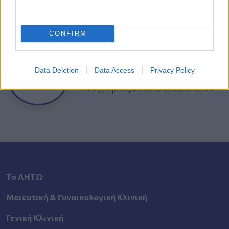
σας & των γόνιμων ημερών.
CONFIRM
Αναζήτηση
Ιατρού
Data Deletion
Data Access
Privacy Policy
Αναζητήστε με όνομα ή ειδικότητα.
Το ΛΗΤΩ
Μαιευτική & Γυναικολογική Κλινική
Γενική Κλινική