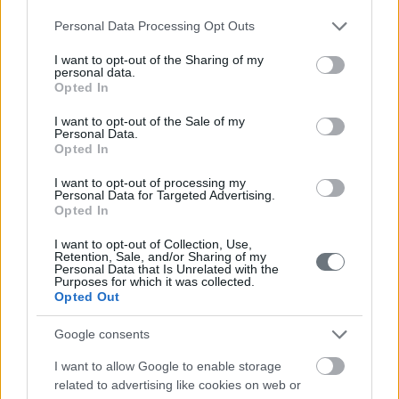
λειτουργήσει στο έμβρυο. Από το ενδόδερμα θα
Please note that this website/app uses one or more Google
Personal Data Processing Opt Outs
δημιουργηθεί το έντερο, το συκώτι, το πάγκρεας και η
services and may gather and store information including but
κύστη.
not limited to your visit or usage behaviour. You may click to
I want to opt-out of the Sharing of my
personal data.
grant or deny consent to Google and its third-party tags to
Opted In
use your data for below specified purposes in below Google
consent section.
I want to opt-out of the Sale of my
Personal Data.
Opted In
Επικοινωνία
I want to opt-out of processing my
Personal Data for Targeted Advertising.
Opted In
210-6902000
I want to opt-out of Collection, Use,
Retention, Sale, and/or Sharing of my
Personal Data that Is Unrelated with the
Purposes for which it was collected.
info@leto.gr
Opted Out
Google consents
Ιατροί
I want to allow Google to enable storage
related to advertising like cookies on web or