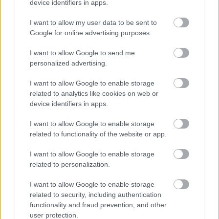
device identifiers in apps.
Αναζήτηση Ιατρών
I want to allow my user data to be sent to
Google for online advertising purposes.
I want to allow Google to send me
personalized advertising.
I want to allow Google to enable storage
Ημερολόγιο
related to analytics like cookies on web or
Εγκυμοσύνης
device identifiers in apps.
Δείτε τι συμβαίνει στο σώμα και στο
I want to allow Google to enable storage
μωρό σας σε κάθε στιγμή της
related to functionality of the website or app.
εγκυμοσύνης.
I want to allow Google to enable storage
related to personalization.
Υπολογιστής
I want to allow Google to enable storage
related to security, including authentication
Κύησης
functionality and fraud prevention, and other
Υπολογίστε της ημέρες της κύησής
user protection.