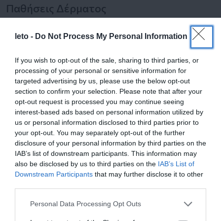
Παθήσεις Δέρματος
Καλοήθεις
(σμηγματογόνος κύστη, σπίλος, λίπωμα,
υπετροφική ουλή, θήλωμα)
leto -
Do Not Process My Personal Information
Κακοήθεις
(βασικοκυτταρικό καρκίνωμα,
ακανθοκυτταρικό καρκίνωμα, μελάνωμα)
If you wish to opt-out of the sale, sharing to third parties, or
processing of your personal or sensitive information for
Το Τμήμα Γενικής Χειρουργικής, λειτουργεί καθημερινά
targeted advertising by us, please use the below opt-out
όλο το 24ωρο και μπορεί να αντιμετωπίσει χειρουργικά
section to confirm your selection. Please note that after your
opt-out request is processed you may continue seeing
προβλήματα τόσο σε άνδρες, όσο και σε γυναίκες, ακόμα
interest-based ads based on personal information utilized by
και κατά την περίοδο της εγκυμοσύνης.
us or personal information disclosed to third parties prior to
your opt-out. You may separately opt-out of the further
disclosure of your personal information by third parties on the
IAB’s list of downstream participants. This information may
also be disclosed by us to third parties on the
IAB’s List of
Επικοινωνία
Downstream Participants
that may further disclose it to other
third parties.
Please note that this website/app uses one or more Google
Personal Data Processing Opt Outs
210-6902000
services and may gather and store information including but