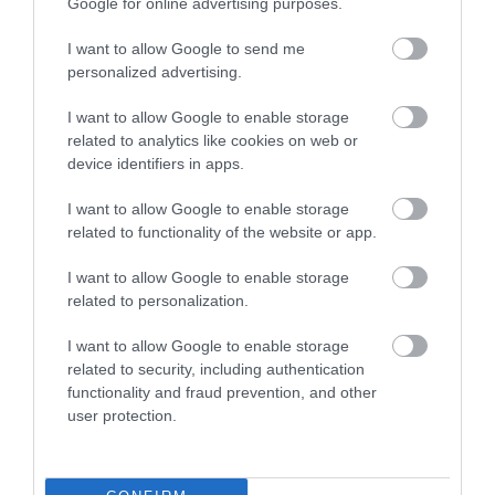
Google for online advertising purposes.
I want to allow Google to send me
Ημερολόγιο
personalized advertising.
Εγκυμοσύνης
I want to allow Google to enable storage
Δείτε τι συμβαίνει στο σώμα και στο
related to analytics like cookies on web or
μωρό σας σε κάθε στιγμή της
device identifiers in apps.
εγκυμοσύνης.
I want to allow Google to enable storage
related to functionality of the website or app.
Υπολογιστής
I want to allow Google to enable storage
Κύησης
related to personalization.
Υπολογίστε της ημέρες της κύησής
I want to allow Google to enable storage
σας & των γόνιμων ημερών.
related to security, including authentication
functionality and fraud prevention, and other
user protection.
Αναζήτηση