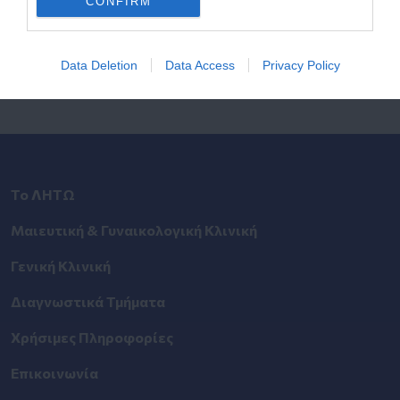
CONFIRM
Ιατρού
Αναζητήστε με όνομα ή ειδικότητα.
Data Deletion
Data Access
Privacy Policy
Το ΛΗΤΩ
Μαιευτική & Γυναικολογική Κλινική
Γενική Κλινική
Διαγνωστικά Τμήματα
Χρήσιμες Πληροφορίες
Επικοινωνία