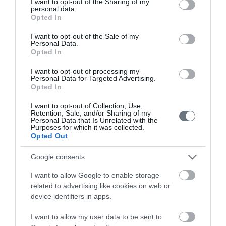
not limited to your visit or usage behaviour. You may click to
I want to opt-out of the Sharing of my
personal data.
info@leto.gr
grant or deny consent to Google and its third-party tags to
Opted In
use your data for below specified purposes in below Google
consent section.
I want to opt-out of the Sale of my
Personal Data.
Ιατρική Ομάδα
Opted In
I want to opt-out of processing my
Personal Data for Targeted Advertising.
Γιώργος Ευσταθίου
, Γενικός Χειρουργός, Διευθυντής
Opted In
Χειρουργικής Κλινικής
I want to opt-out of Collection, Use,
Retention, Sale, and/or Sharing of my
Personal Data that Is Unrelated with the
Purposes for which it was collected.
Ιατροί
Opted Out
Google consents
Αναζήτηση Ιατρών
I want to allow Google to enable storage
related to advertising like cookies on web or
device identifiers in apps.
I want to allow my user data to be sent to