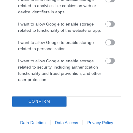
related to analytics like cookies on web or
Υπολογιστής
device identifiers in apps.
Κύησης
I want to allow Google to enable storage
Υπολογίστε της ημέρες της κύησής
related to functionality of the website or app.
σας & των γόνιμων ημερών.
I want to allow Google to enable storage
related to personalization.
I want to allow Google to enable storage
Αναζήτηση
related to security, including authentication
Ιατρού
functionality and fraud prevention, and other
user protection.
Αναζητήστε με όνομα ή ειδικότητα.
CONFIRM
Data Deletion
Data Access
Privacy Policy