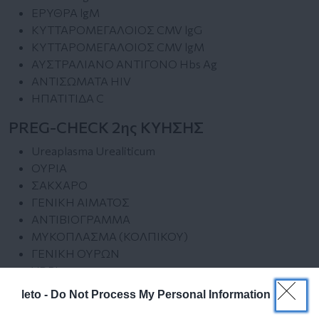
ΕΡΥΘΡΑ lgM
ΚΥΤΤΑΡΟΜΕΓΑΛΟΙΟΣ CMV lgG
ΚΥΤΤΑΡΟΜΕΓΑΛΟΙΟΣ CMV lgM
ΑΥΣΤΡΑΛΙΑΝΟ ΑΝΤΙΓΟΝΟ Hbs Ag
ΑΝΤΙΣΩΜΑΤΑ HIV
ΗΠΑΤΙΤΙΔΑ C
PREG-CHECK 2ης ΚΥΗΣΗΣ
Ureaplasma Urealiticum
ΟΥΡΙΑ
ΣΑΚΧΑΡΟ
ΓΕΝΙΚΗ ΑΙΜΑΤΟΣ
ΑΝΤΙΒΙΟΓΡΑΜΜΑ
ΜΥΚΟΠΛΑΣΜΑ (ΚΟΛΠΙΚΟΥ)
ΓΕΝΙΚΗ ΟΥΡΩΝ
VDRL
ABS ΑΝΤΙ-ΤΟΞΟΠΛΑΣΜΑ lgG
leto -
Do Not Process My Personal Information
ABS ΑΝΤΙ-ΤΟΞΟΠΛΑΣΜΑ lgM