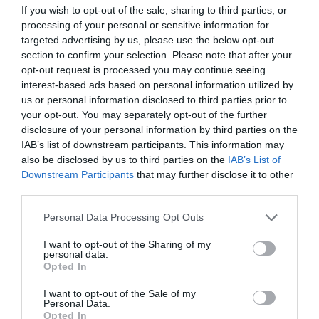
ΚΥΤΤΑΡΟΜΕΓΑΛΟΙΟΣ CMV lgG
If you wish to opt-out of the sale, sharing to third parties, or
ΚΥΤΤΑΡΟΜΕΓΑΛΟΙΟΣ CMV lgM
processing of your personal or sensitive information for
ΑΥΣΤΡΑΛΙΑΝΟ ΑΝΤΙΓΟΝΟ Hbs Ag
targeted advertising by us, please use the below opt-out
ΑΝΤΙΣΩΜΑΤΑ HIV
section to confirm your selection. Please note that after your
opt-out request is processed you may continue seeing
ΗΠΑΤΙΤΙΔΑ C
interest-based ads based on personal information utilized by
Επίσης για κάθε πρόσθετη μικροβιολογική εξέταση καθ’
us or personal information disclosed to third parties prior to
your opt-out. You may separately opt-out of the further
υπόδειξη του ιατρού παρέχεται έκπτωση 30% επί του
disclosure of your personal information by third parties on the
ισχύοντος τιμολογίου.
IAB’s list of downstream participants. This information may
also be disclosed by us to third parties on the
IAB’s List of
Downstream Participants
that may further disclose it to other
third parties.
Επικοινωνία
Please note that this website/app uses one or more Google
Personal Data Processing Opt Outs
services and may gather and store information including but
not limited to your visit or usage behaviour. You may click to
I want to opt-out of the Sharing of my
personal data.
grant or deny consent to Google and its third-party tags to
Opted In
210-6902000
use your data for below specified purposes in below Google
consent section.
I want to opt-out of the Sale of my
info@leto.gr
Personal Data.
Opted In