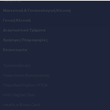
Το ΛΗΤΩ
Μαιευτική & Γυναικολογική Κλινική
Γενική Κλινική
Διαγνωστικά Τμήματα
Χρήσιμες Πληροφορίες
Επικοινωνία
Τιμοκατάλογος
Ημερολόγιο Εγκυμοσύνης
Περιοδικά Ομίλου ΥΓΕΙΑ
HHG Digital Clinic
Health_e Bonus Card