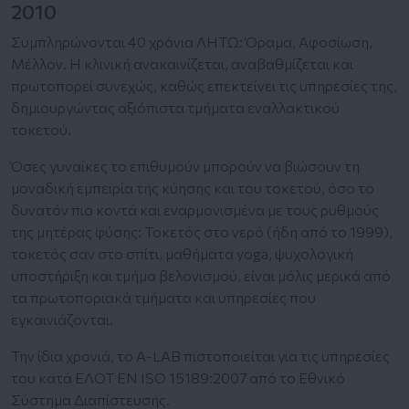
2010
Συμπληρώνονται 40 χρόνια ΛΗΤΩ: Όραμα, Αφοσίωση,
Μέλλον. Η κλινική ανακαινίζεται, αναβαθμίζεται και
πρωτοπορεί συνεχώς, καθώς επεκτείνει τις υπηρεσίες της,
δημιουργώντας αξιόπιστα τμήματα εναλλακτικού
τοκετού.
Όσες γυναίκες το επιθυμούν μπορούν να βιώσουν τη
μοναδική εμπειρία της κύησης και του τοκετού, όσο το
δυνατόν πιο κοντά και εναρμονισμένα με τους ρυθμούς
της μητέρας φύσης: Τοκετός στο νερό (ήδη από το 1999),
τοκετός σαν στο σπίτι, μαθήματα yoga, ψυχολογική
υποστήριξη και τμήμα βελονισμού, είναι μόλις μερικά από
τα πρωτοποριακά τμήματα και υπηρεσίες που
εγκαινιάζονται.
Την ίδια χρονιά, το A-LAB πιστοποιείται για τις υπηρεσίες
του κατά ΕΛΟΤ ΕΝ ISO 15189:2007 από το Εθνικό
Σύστημα Διαπίστευσης.