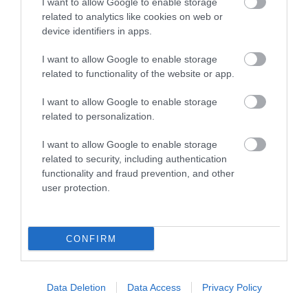
I want to allow Google to enable storage
των θυγατρικών του Ομίλου ΥΓΕΙΑ: τις κλινικές ΥΓΕΙΑ,
related to analytics like cookies on web or
ΜΗΤΕΡΑ και ΛΗΤΩ, την εταιρεία Y – LOGIMED και το A-
device identifiers in apps.
LAB.
I want to allow Google to enable storage
Το ΛΗΤΩ βραβεύεται από το Κέντρο Υγείας και
related to functionality of the website or app.
Πρόληψης Νοσημάτων (ΚΕΕΛΠΝΟ) του Υπουργείου
Υγείας, για τη συμμετοχή του στον εμβολιασμό κατά της
I want to allow Google to enable storage
εποχικής γρίπης για τη χρονική περίοδο 2017-2018, στο
related to personalization.
πλαίσιο των βραβεύσεων "Αντιγριπικός εμβολιασμός των
I want to allow Google to enable storage
εργαζομένων σε χώρους παροχής υπηρεσιών υγείας".
related to security, including authentication
Επιπλέον, λαμβάνει βράβευση και από το θεσμό
functionality and fraud prevention, and other
user protection.
Corporate Superbrands 2018-2019, ως κορυφαία εταιρική
επωνυμία στην Ελλάδα.
2019
CONFIRM
Ολοκληρώνεται η υπογραφή της νέας στρατηγικής
συμφωνίας του Ομίλου Hellenic Healthcare Group με την
Data Deletion
Data Access
Privacy Policy
Εθνική Ασφαλιστική για την κάλυψη των ασφαλισμένων
της στα θεραπευτήρια του Ομίλου.