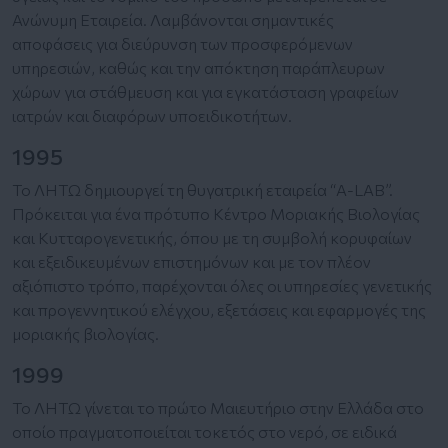
Ανώνυμη Εταιρεία. Λαμβάνονται σημαντικές
αποφάσεις για διεύρυνση των προσφερόμενων
υπηρεσιών, καθώς και την απόκτηση παράπλευρων
χώρων για στάθμευση και για εγκατάσταση γραφείων
ιατρών και διαφόρων υποειδικοτήτων.
1995
Το ΛΗΤΩ δημιουργεί τη θυγατρική εταιρεία “Α-LAB”.
Πρόκειται για ένα πρότυπο Κέντρο Μοριακής Bιολογίας
και Κυτταρογενετικής, όπου με τη συμβολή κορυφαίων
και εξειδικευμένων επιστημόνων και με τον πλέον
αξιόπιστο τρόπο, παρέχονται όλες οι υπηρεσίες γενετικής
και προγεννητικού ελέγχου, εξετάσεις και εφαρμογές της
μοριακής βιολογίας.
1999
Το ΛΗΤΩ γίνεται το πρώτο Μαιευτήριο στην Ελλάδα στο
οποίο πραγματοποιείται τοκετός στο νερό, σε ειδικά