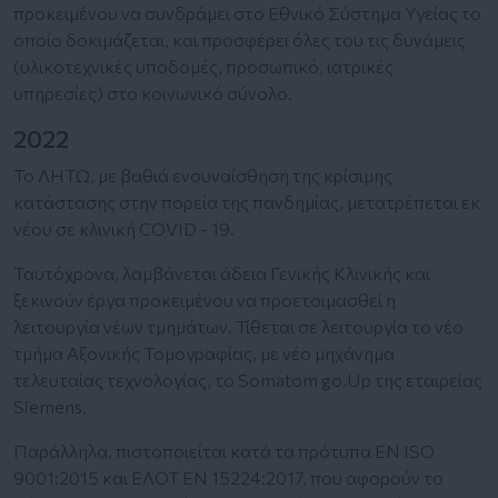
προκειμένου να συνδράμει στο Εθνικό Σύστημα Υγείας το
οποίο δοκιμάζεται, και προσφέρει όλες του τις δυνάμεις
(υλικοτεχνικές υποδομές, προσωπικό, ιατρικές
υπηρεσίες) στο κοινωνικό σύνολο.
2022
Το ΛΗΤΩ, με βαθιά ενσυναίσθηση της κρίσιμης
κατάστασης στην πορεία της πανδημίας, μετατρέπεται εκ
νέου σε κλινική COVID - 19.
Ταυτόχρονα, λαμβάνεται άδεια Γενικής Κλινικής και
ξεκινούν έργα προκειμένου να προετοιμασθεί η
λειτουργία νέων τμημάτων. Τίθεται σε λειτουργία το νέο
τμήμα Αξονικής Τομογραφίας, με νέο μηχάνημα
τελευταίας τεχνολογίας, το Somatom go.Up της εταιρείας
Siemens.
Παράλληλα, πιστοποιείται κατά τα πρότυπα ΕΝ ISO
9001:2015 και ΕΛΟΤ ΕΝ 15224:2017, που αφορούν το