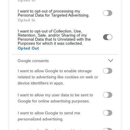
Opted In
2017
I want to opt-out of processing my
Με αφορμή την «ενηλικίωση» του 1ου τοκετού στο νερό
Personal Data for Targeted Advertising.
Opted In
στην Ελλάδα, που πραγματοποιήθηκε στο ΛΗΤΩ το 1999,
διοργανώθηκε διήμερη εκδήλωση με ενημερωτικές
I want to opt-out of Collection, Use,
Retention, Sale, and/or Sharing of my
ομιλίες. Αξίζει να αναφερθεί ότι έως τότε στο ΛΗΤΩ είχαν
Personal Data that Is Unrelated with the
ήδη πραγματοποιηθεί περισσότεροι από 200 τοκετοί στο
Purposes for which it was collected.
Opted Out
νερό.
Google consents
Παράλληλα, με τη συμπλήρωση 48 χρόνων παροχής
υπηρεσιών υγείας στην Ελλάδα, το ΛΗΤΩ επισφραγίζει τη
I want to allow Google to enable storage
σχέση εμπιστοσύνης και τη συνεχή προσπάθεια για
related to advertising like cookies on web or
βελτίωση των υπηρεσιών του με το νέο λογότυπο,
device identifiers in apps.
εναρμονισμένο με τις αξίες και τις ανάγκες της εποχής.
I want to allow my user data to be sent to
2018
Google for online advertising purposes.
Το Νοέμβριο, ο Όμιλος Hellenic Healthcare Group αποκτά
I want to allow Google to send me
το πλειοψηφικό πακέτο των μετοχών του ΥΓΕΙΑ και με την
personalized advertising.
ολοκλήρωση της εξαγοράς, αποκτά την κυριότητα όλων