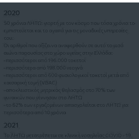
2020
50 χρόνια ΛΗΤΩ: γιορτή με τον κόσμο που τόσα χρόνια το
εμπιστεύεται και το αγαπά για τις μοναδικές υπηρεσίες
του.
Οι αριθμοί που αξίζει να αναφερθούν σε αυτό το μισό
αιώνα παρουσίας στο χώρο υγείας στην Ελλάδα:
-περισσότεροι από 196.000 τοκετοί
-περισσότερα από 198.000 νεογνά
-περισσότεροι από 600 φυσιολογικοί τοκετοί μετά από
καισαρική τομή (VBAC)
-αποκλειστικός μητρικός θηλασμός στο 70% των
γυναικών που γέννησαν στο ΛΗΤΩ
-το 62% των εργαζομένων απασχολείται στο ΛΗΤΩ για
περισσότερα από 10 χρόνια
2021
To ΛΗΤΩ μετατρέπεται σε κλινική νοσηλείας COVID - 19,