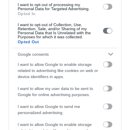
I want to opt-out of processing my
Personal Data for Targeted Advertising.
Opted In
I want to opt-out of Collection, Use,
Επικοινωνία
Retention, Sale, and/or Sharing of my
Personal Data that Is Unrelated with the
Purposes for which it was collected.
Opted Out
210-6902076
Google consents
info@leto.gr
I want to allow Google to enable storage
related to advertising like cookies on web or
device identifiers in apps.
Ιατρική Ομάδα
I want to allow my user data to be sent to
Google for online advertising purposes.
I want to allow Google to send me
Ανδριάνα Κουλούρα, MD, MSc, PhD
, Γενική Χειρουργός -
personalized advertising.
Χειρουργός Μαστού, Διευθύντρια Κλινικής Μαστού
I want to allow Google to enable storage