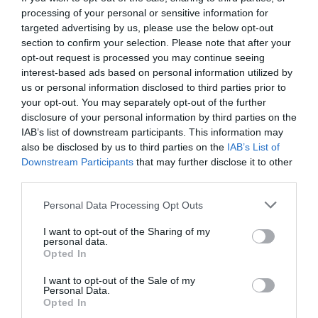
processing of your personal or sensitive information for
διατατήρα ιστών ή ένθεμα σιλικόνης
targeted advertising by us, please use the below opt-out
Καθυστερημένη αποκατάσταση μετά από
section to confirm your selection. Please note that after your
μαστεκτομή με τοποθέτηση ενθέματος σιλικόνης ή
opt-out request is processed you may continue seeing
χρήση μυοδερματικών κρημνών
interest-based ads based on personal information utilized by
Επεμβάσεις συμμετροποίησης
us or personal information disclosed to third parties prior to
Θεραπευτική μειωτική επέμβαση μαστών
your opt-out. You may separately opt-out of the further
disclosure of your personal information by third parties on the
Medical Tattoo
IAB’s list of downstream participants. This information may
Επιστημονική Ομάδα
also be disclosed by us to third parties on the
IAB’s List of
Downstream Participants
that may further disclose it to other
Εξειδικευμένος Χειρουργός μαστού
third parties.
Ειδικός Ακτινοδιαγνώστης μαστού
Please note that this website/app uses one or more Google
Παθολόγος Ογκολόγος
Personal Data Processing Opt Outs
services and may gather and store information including but
Μοριακός Βιολόγος Γενετιστής
not limited to your visit or usage behaviour. You may click to
I want to opt-out of the Sharing of my
Πλαστικός Χειρουργός
personal data.
grant or deny consent to Google and its third-party tags to
Opted In
Φυσικοθεραπευτής ειδικός στο λεμφοίδημα
use your data for below specified purposes in below Google
Ειδικός Ψυχολόγος
consent section.
I want to opt-out of the Sale of my
Τεχνολόγοι Μαστού
Personal Data.
Opted In
Εξειδικευμένοι νοσηλευτές