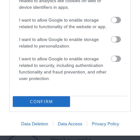
related to analytics like cookies on web or
Ιατροί
device identifiers in apps.
I want to allow Google to enable storage
related to functionality of the website or app.
Αναζήτηση Ιατρών
I want to allow Google to enable storage
related to personalization.
I want to allow Google to enable storage
related to security, including authentication
functionality and fraud prevention, and other
user protection.
Ημερολόγιο
Εγκυμοσύνης
Δείτε τι συμβαίνει στο σώμα και στο
CONFIRM
μωρό σας σε κάθε στιγμή της
εγκυμοσύνης.
Data Deletion
Data Access
Privacy Policy
Υπολογιστής