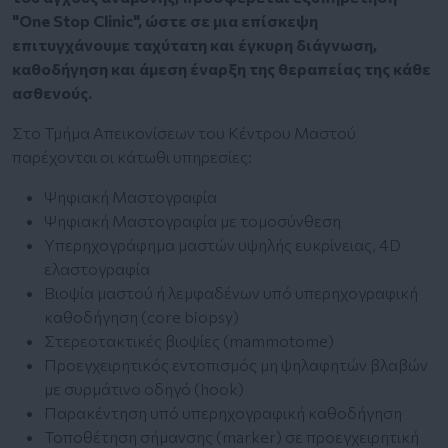
"One Stop Clinic", ώστε σε μια επίσκεψη
επιτυγχάνουμε ταχύτατη και έγκυρη διάγνωση,
καθοδήγηση και άμεση έναρξη της θεραπείας της κάθε
ασθενούς.
Στο Τμήμα Απεικονίσεων του Κέντρου Μαστού
παρέχονται οι κάτωθι υπηρεσίες:
Ψηφιακή Μαστογραφία
Ψηφιακή Μαστογραφία με τομοσύνθεση
Υπερηχογράφημα μαστών υψηλής ευκρίνειας, 4D
ελαστογραφία
Βιοψία μαστού ή λεμφαδένων υπό υπερηχογραφική
καθοδήγηση (core biopsy)
Στερεοτακτικές βιοψίες (mammotome)
Προεγχειρητικός εντοπισμός μη ψηλαφητών βλαβών
με συρμάτινο οδηγό (hook)
Παρακέντηση υπό υπερηχογραφική καθοδήγηση
Τοποθέτηση σήμανσης (marker) σε προεγχειρητική