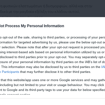
ση φυσικών ελαττωμάτων ή δυσμορφιών, αλλά και στην
ιδικά με την ραγδαία εξέλιξη του κλάδου αυτού,
ροσώπου και του σώματος.
ot Process My Personal Information
η διόρθωση συγγενών ανωμαλιών, την αντιμετώπιση
των μετά τη χειρουργική εκτομή καλοήθων όγκων ή
ώματος.
to opt-out of the sale, sharing to third parties, or processing of your per
formation for targeted advertising by us, please use the below opt-out s
:
r selection. Please note that after your opt-out request is processed y
eing interest-based ads based on personal information utilized by us or
disclosed to third parties prior to your opt-out. You may separately opt-
losure of your personal information by third parties on the IAB’s list of
. This information may also be disclosed by us to third parties on the
IA
Participants
that may further disclose it to other third parties.
 that this website/app uses one or more Google services and may gath
including but not limited to your visit or usage behaviour. You may click 
 to Google and its third-party tags to use your data for below specifi
ogle consent section.