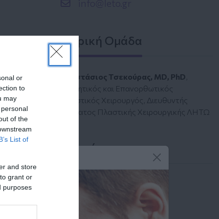
info@leto.gr
Ιατρική Ομάδα
Αναστάσιος Τσεκούρας, MD, PhD
,
sonal or
Αισθητικός και Επανορθωτικός
ection to
ou may
Πλαστικός Χειρουργός, Διευθυντής
 personal
Τμήματος Πλαστικής Χειρουργικής ΛΗΤΩ
out of the
 downstream
B’s List of
Ιατροί
er and store
to grant or
Αναζήτηση Ιατρών
ed purposes