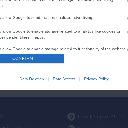
s.
to allow Google to send me personalized advertising.
o allow Google to enable storage related to analytics like cookies on
Υπολογιστής
evice identifiers in apps.
Κύησης
o allow Google to enable storage related to functionality of the website
Υπολογίστε της ημέρες της κύησής
CONFIRM
σας & των γόνιμων ημερών.
o allow Google to enable storage related to personalization.
Data Deletion
Data Access
Privacy Policy
o allow Google to enable storage related to security, including
cation functionality and fraud prevention, and other user protection.
ος
Πρόσβαση στο ΛΗΤΩ
Εγκυμοσύνης