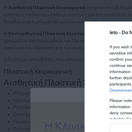
H
Αισθητική Πλαστική Χειρουργική
στοχεύει στη βελτίω
καλύτερη εικόνα που επιθυμεί κάποιος για τον εαυτό του. Ε
διορθώνεται η φθορά του χρόνου κυρίως στο δέρμα του π
leto -
Do N
Η
Επανορθωτική Πλαστική Χειρουργική
ασχολείται με τ
τραυμάτων και εγκαυμάτων και την αποκατάσταση ελλειμμά
καρκίνων του δέρματος και των φυσικών κοιλοτήτων του σ
If you wish 
sensitive in
Ειδικότερες επεμβάσεις που μπορείτε να κάνετε στο ΛΗΤΩ
confirm you
continue se
Πλαστική Χειρουργική
information 
further disc
Αισθητική Πλαστική Χειρουργική
participants
Downstream 
Βλεφαροπλαστική
Λίφτινγκ Προσώπου - Λαιμού
Please note
Ρινοπλαστική
information 
deny consent
Ωτοπλαστική
in below Go
Πωγωνοπλαστική
Κοιλιοπλαστική