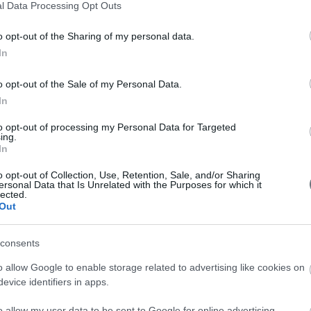
l Data Processing Opt Outs
o opt-out of the Sharing of my personal data.
In
o opt-out of the Sale of my Personal Data.
In
to opt-out of processing my Personal Data for Targeted
ing.
In
γική
o opt-out of Collection, Use, Retention, Sale, and/or Sharing
ersonal Data that Is Unrelated with the Purposes for which it
lected.
Out
consents
o allow Google to enable storage related to advertising like cookies on
evice identifiers in apps.
o allow my user data to be sent to Google for online advertising