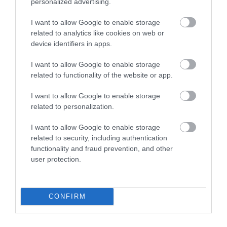
personalized advertising.
I want to allow Google to enable storage
related to analytics like cookies on web or
device identifiers in apps.
Το ΛΗΤΩ
I want to allow Google to enable storage
Μαιευτική & Γυναικολογική Κλινική
related to functionality of the website or app.
Γενική Κλινική
I want to allow Google to enable storage
related to personalization.
Διαγνωστικά Τμήματα
I want to allow Google to enable storage
Χρήσιμες Πληροφορίες
related to security, including authentication
Επικοινωνία
functionality and fraud prevention, and other
user protection.
Τιμοκατάλογος
CONFIRM
Ημερολόγιο Εγκυμοσύνης
Περιοδικά Ομίλου ΥΓΕΙΑ