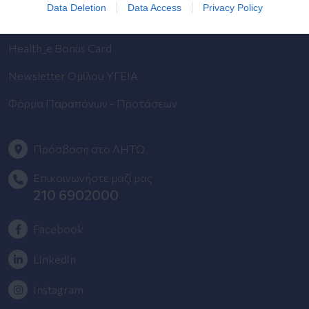
Data Deletion
Data Access
Privacy Policy
HHG Digital Clinic
Health_e Bonus Card
Newsletter Ομίλου ΥΓΕΙΑ
Φόρμα Παραπόνων - Προτάσεων
Πρόσβαση στο ΛΗΤΩ
Επικοινωνήστε μαζί μας
210 6902000
Facebook
Linkedin
Instagram