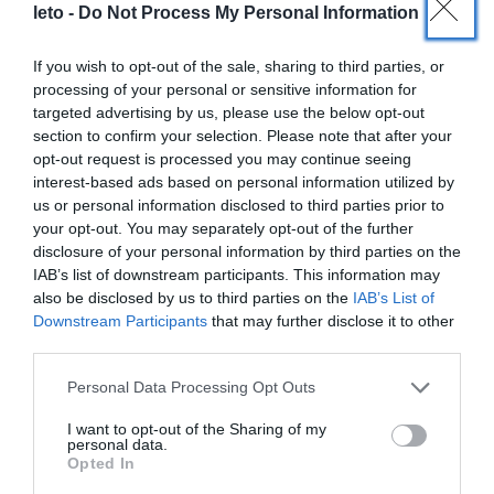
leto -
Do Not Process My Personal Information
210-6902000
If you wish to opt-out of the sale, sharing to third parties, or
info@leto.gr
processing of your personal or sensitive information for
targeted advertising by us, please use the below opt-out
section to confirm your selection. Please note that after your
Ιατροί
opt-out request is processed you may continue seeing
interest-based ads based on personal information utilized by
us or personal information disclosed to third parties prior to
your opt-out. You may separately opt-out of the further
Αναζήτηση Ιατρών
disclosure of your personal information by third parties on the
IAB’s list of downstream participants. This information may
also be disclosed by us to third parties on the
IAB’s List of
Downstream Participants
that may further disclose it to other
third parties.
Please note that this website/app uses one or more Google
Personal Data Processing Opt Outs
services and may gather and store information including but
Ημερολόγιο
not limited to your visit or usage behaviour. You may click to
I want to opt-out of the Sharing of my
personal data.
Εγκυμοσύνης
grant or deny consent to Google and its third-party tags to
Opted In
use your data for below specified purposes in below Google
Δείτε τι συμβαίνει στο σώμα και στο