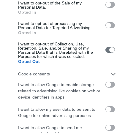
consent section.
I want to opt-out of the Sale of my
μωρό σας σε κάθε στιγμή της
Personal Data.
Opted In
εγκυμοσύνης.
I want to opt-out of processing my
Personal Data for Targeted Advertising.
Opted In
Υπολογιστής
Κύησης
I want to opt-out of Collection, Use,
Retention, Sale, and/or Sharing of my
Personal Data that Is Unrelated with the
Υπολογίστε της ημέρες της κύησής
Purposes for which it was collected.
σας & των γόνιμων ημερών.
Opted Out
Google consents
I want to allow Google to enable storage
Αναζήτηση
related to advertising like cookies on web or
device identifiers in apps.
Ιατρού
Αναζητήστε με όνομα ή ειδικότητα.
I want to allow my user data to be sent to
Google for online advertising purposes.
I want to allow Google to send me