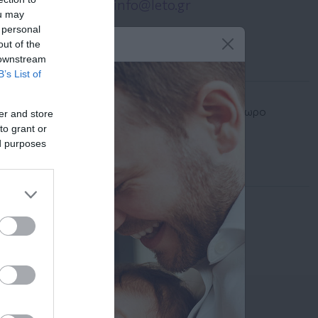
info@leto.gr
ou may
 personal
out of the
Λειτουργία
 downstream
B’s List of
Το τμήμα λειτουργεί όλο το 24ωρο
er and store
to grant or
ed purposes
Ιατροί
Αναζήτηση Ιατρών