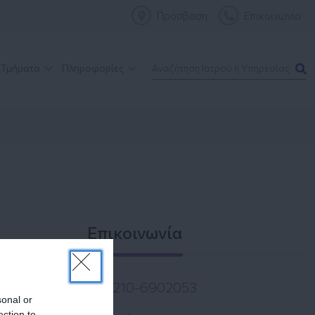
Πρόσβαση
Επικοινωνία
 Τμήματα
Πληροφορίες
Επικοινωνία
210-6902053
sonal or
ection to