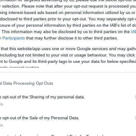
r selection. Please note that after your opt-out request is processed y
eing interest-based ads based on personal information utilized by us or
ικός έλεγχος των επιτόκων, παρακολούθηση των λεχωΐδων
disclosed to third parties prior to your opt-out. You may separately opt-
losure of your personal information by third parties on the IAB’s list of
. This information may also be disclosed by us to third parties on the
IA
 περιλαμβάνουν:
Participants
that may further disclose it to other third parties.
 that this website/app uses one or more Google services and may gath
including but not limited to your visit or usage behaviour. You may click 
 to Google and its third-party tags to use your data for below specifi
ogle consent section.
l Data Processing Opt Outs
o opt-out of the Sharing of my personal data.
In
o opt-out of the Sale of my Personal Data.
In