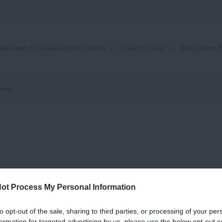
αιευτική & Γυναικολογική Κλινική
Γενική Κλινική
Διαγνωστικά
γικό
ot Process My Personal Information
κευμένους καρδιολόγους και καλύπτει τις ανάγκες της
to opt-out of the sale, sharing to third parties, or processing of your per
ογική και καρδιολογική εκτίμηση, καθώς και τη
formation for targeted advertising by us, please use the below opt-out s