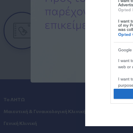
I want 
Advertis
Opted 
Ημερολόγιο
Εγκυμοσύνης
I want t
of my P
was col
Δείτε τι συμβαίνει στο σώμα και στο
Opted 
μωρό σας σε κάθε στιγμή της
εγκυμοσύνης.
Google 
I want t
web or d
I want t
purpose
I want 
Το ΛΗΤΩ
Τιμοκατάλογ
Μαιευτική & Γυναικολογική Κλινική
Ημερολόγιο 
I want t
web or d
Γενική Κλινική
Περιοδικά Ομ
I want t