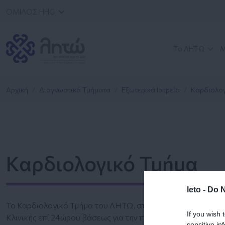
ΟΜΙΛΟΣ HHG
Το ΛΗΤΩ
Μ
Αρχική
Διαγνωστικά Τμήματα
Εξωτερικά Ιατρεία
Καρδιολο
Καρδιολογικό Τμήμα
leto -
Do N
Το Καρδιολογικό Τμήμα του ΛΗΤΩ, στελεχώνεται από εξειδι
If you wish 
Κλινικής επί 24ώρου βάσεως για την προεγχειρητική, παθολ
sensitive in