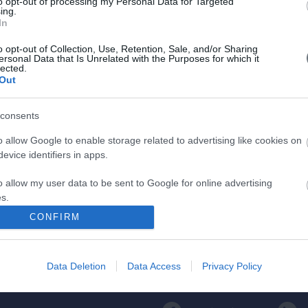
to opt-out of processing my Personal Data for Targeted
ing.
In
Υπολογιστής
o opt-out of Collection, Use, Retention, Sale, and/or Sharing
Κύησης
ersonal Data that Is Unrelated with the Purposes for which it
lected.
Out
Υπολογίστε της ημέρες της κύησής
σας & των γόνιμων ημερών.
consents
o allow Google to enable storage related to advertising like cookies on
evice identifiers in apps.
o allow my user data to be sent to Google for online advertising
s.
CONFIRM
to allow Google to send me personalized advertising.
ος
Πρόσβαση στο ΛΗΤΩ
Εγκυμοσύνης
o allow Google to enable storage related to analytics like cookies on
Επικοινωνήστε μαζί μας
Data Deletion
Data Access
Privacy Policy
evice identifiers in apps.
210 6902000
ίλου ΥΓΕΙΑ
o allow Google to enable storage related to functionality of the website