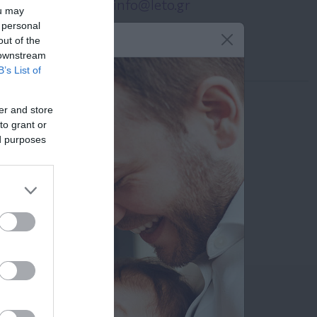
info@leto.gr
ou may
 personal
out of the
Ιατροί
 downstream
B’s List of
er and store
Αναζήτηση Ιατρών
to grant or
ed purposes