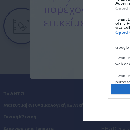
Advertis
Opted 
Ημερολόγιο
Εγκυμοσύνης
I want t
of my P
was col
Δείτε τι συμβαίνει στο σώμα και στο
Opted 
μωρό σας σε κάθε στιγμή της
εγκυμοσύνης.
Google 
I want t
web or d
I want t
purpose
Το ΛΗΤΩ
Τιμοκατάλογ
I want 
Μαιευτική & Γυναικολογική Κλινική
Ημερολόγιο 
I want t
web or d
Γενική Κλινική
Περιοδικά Ομ
I want t
Διαγνωστικά Τμήματα
HHG Digital C