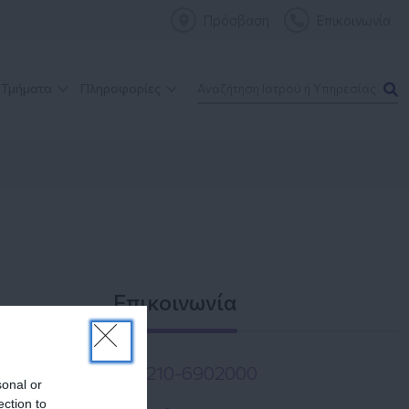
Πρόσβαση
Επικοινωνία
 Τμήματα
Πληροφορίες
Επικοινωνία
210-6902000
sonal or
ection to