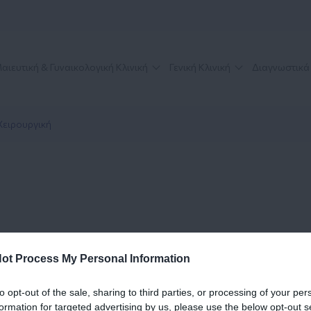
αιευτική & Γυναικολογική Κλινική
Γενική Κλινική
Διαγνωστικά
Χειρουργική
ot Process My Personal Information
ται από εξειδικευμένους χειρουργούς, με πολυετή εμπειρία
to opt-out of the sale, sharing to third parties, or processing of your per
formation for targeted advertising by us, please use the below opt-out s