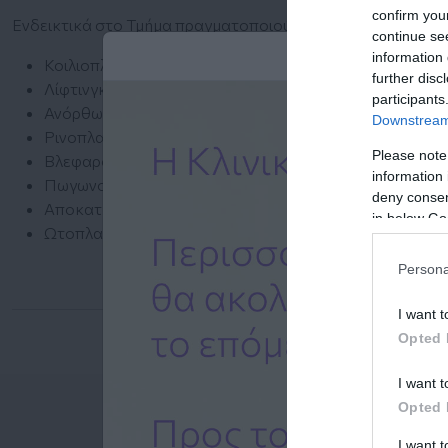
confirm you
Ενδεικτικά στο Τμήμα πραγματοποιούνται:
continue se
information 
Κοιλιοπλαστική
further disc
Λίφτινγκ Προσώπου
participants
Ανόρθωση - Μειωτική - Αυξητική Μαστών
Downstream 
Ρινοπλαστική
Please note
Βλεφαροπλαστική
information 
Πωγωνοπλαστική
deny consent
Αποκατάσταση μαστού μετά από μαστεκτομή
in below Go
Ωτοπλαστική
Persona
I want t
Opted 
I want t
Opted 
I want 