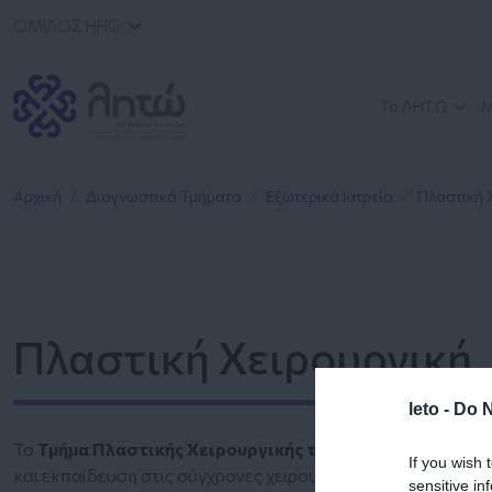
ΟΜΙΛΟΣ HHG
Το ΛΗΤΩ
Μ
Αρχική
Διαγνωστικά Τμήματα
Εξωτερικά Ιατρεία
Πλαστική 
Πλαστική Χειρουργική
leto -
Do N
Το
Τμήμα Πλαστικής Χειρουργικής του ΛΗΤΩ
, στελεχώνε
If you wish 
και εκπαίδευση στις σύγχρονες χειρουργικές μεθόδους.
sensitive in