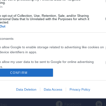
ing.
In
Υπολογιστής
Κύησης
o opt-out of Collection, Use, Retention, Sale, and/or Sharing
ersonal Data that Is Unrelated with the Purposes for which it
lected.
Υπολογίστε της ημέρες της κύησής
Out
σας & των γόνιμων ημερών.
consents
o allow Google to enable storage related to advertising like cookies on
evice identifiers in apps.
o allow my user data to be sent to Google for online advertising
s.
CONFIRM
ος
Πρόσβαση στο ΛΗΤΩ
to allow Google to send me personalized advertising.
Εγκυμοσύνης
Επικοινωνήστε μαζί μας
o allow Google to enable storage related to analytics like cookies on
Data Deletion
Data Access
Privacy Policy
210 6902000
evice identifiers in apps.
ίλου ΥΓΕΙΑ
o allow Google to enable storage related to functionality of the website
Facebook
L
linic