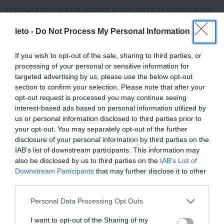
Η βιοψία που γίνεται μερικές φορές κατά τη διάρκεια της
κολποσκόπησης μπορεί να μοιάζει με «τσιμπηματάκι»,
leto -
Do Not Process My Personal Information
αλλά αυτό διαρκεί μια στιγμή.
Τι συμβαίνει μετά την κολποσκόπηση;
If you wish to opt-out of the sale, sharing to third parties, or
processing of your personal or sensitive information for
Ο ιατρός εξηγεί τι είδε στην κολποσκόπηση, αν ελήφθη
targeted advertising by us, please use the below opt-out
βιοψία και αν υπάρχουν βλάβες για τις οποίες πρέπει να
section to confirm your selection. Please note that after your
ανησυχεί η γυναίκα. Η έκδοση των αποτλεσμάτων της
opt-out request is processed you may continue seeing
βιοψίας συνήθως απαιτεί 1-3 εβδομάδες.
interest-based ads based on personal information utilized by
us or personal information disclosed to third parties prior to
your opt-out. You may separately opt-out of the further
disclosure of your personal information by third parties on the
IAB’s list of downstream participants. This information may
also be disclosed by us to third parties on the
IAB’s List of
Επικοινωνία
Downstream Participants
that may further disclose it to other
third parties.
Please note that this website/app uses one or more Google
210-6902100
Personal Data Processing Opt Outs
services and may gather and store information including but
not limited to your visit or usage behaviour. You may click to
I want to opt-out of the Sharing of my