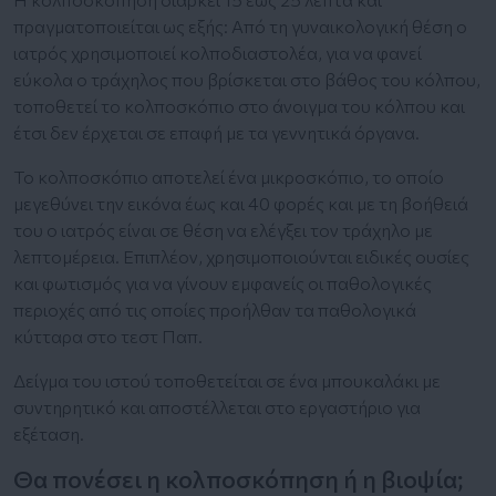
πραγματοποιείται ως εξής: Από τη γυναικολογική θέση ο
ιατρός χρησιμοποιεί κολποδιαστολέα, για να φανεί
εύκολα ο τράχηλος που βρίσκεται στο βάθος του κόλπου,
τοποθετεί το κολποσκόπιο στο άνοιγμα του κόλπου και
έτσι δεν έρχεται σε επαφή με τα γεννητικά όργανα.
Το κολποσκόπιο αποτελεί ένα μικροσκόπιο, το οποίο
μεγεθύνει την εικόνα έως και 40 φορές και με τη βοήθειά
του ο ιατρός είναι σε θέση να ελέγξει τον τράχηλο με
λεπτομέρεια. Επιπλέον, χρησιμοποιούνται ειδικές ουσίες
και φωτισμός για να γίνουν εμφανείς οι παθολογικές
περιοχές από τις οποίες προήλθαν τα παθολογικά
κύτταρα στο τεστ Παπ.
Δείγμα του ιστού τοποθετείται σε ένα μπουκαλάκι με
συντηρητικό και αποστέλλεται στο εργαστήριο για
εξέταση.
Θα πονέσει η κολποσκόπηση ή η βιοψία;