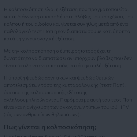
Η κολποσκόπηση είναι η εξέταση που πραγματοποιείται
για τη διάγνωση οποιασδήποτε βλάβης του τραχήλου, του
κόλπου ή του αιδοίου και γίνεται συνήθως μετά από ένα
παθολογικό τεστ Παπ ή εάν διαπιστώσουμε κάτι ύποπτο
κατά τη γυναικολογική εξέταση.
Με την κολποσκόπηση ο έμπειρος ιατρός έχει τη
δυνατότητα να διαπιστώσει αν υπάρχουν βλάβες που δεν
είναι εύκολο να εντοπιστούν, κατά την απλή εξέταση.
Η ύπαρξη ψευδώς αρνητικών και ψευδώς θετικών
αποτελεσμάτων τόσο της κυτταρολογικής (τεστ Παπ),
όσο και της κολποσκοπικής εξέτασης
αλληλοσυμπληρώνονται. Παρόμοια με αυτή του τεστ Παπ
είναι και η ανίχνευση των ογκογόνων τύπων του ιού HPV
(ιός των ανθρωπίνων θηλωμάτων).
Πως γίνεται η κολποσκόπηση;
Η κολποσκόπηση διαρκεί 15 έως 25 λεπτά και