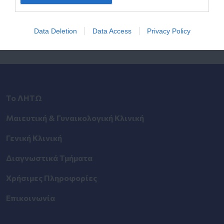
Αναζητήστε με όνομα ή ειδικότητα.
Data Deletion
Data Access
Privacy Policy
Το ΛΗΤΩ
Μαιευτική & Γυναικολογική Κλινική
Γενική Κλινική
Διαγνωστικά Τμήματα
Χρήσιμες Πληροφορίες
Επικοινωνία