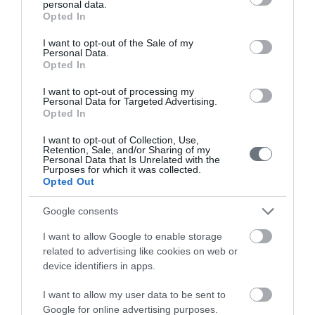
info@leto.gr
personal data.
grant or deny consent to Google and its third-party tags to
Opted In
use your data for below specified purposes in below Google
consent section.
I want to opt-out of the Sale of my
Λειτουργία
Personal Data.
Opted In
I want to opt-out of processing my
Personal Data for Targeted Advertising.
Τρίτη 18:00 - 20:00
Opted In
Πέμπτη 09:00 - 12:00
I want to opt-out of Collection, Use,
Retention, Sale, and/or Sharing of my
Personal Data that Is Unrelated with the
Purposes for which it was collected.
Ιατροί
Opted Out
Google consents
Αναζήτηση Ιατρών
I want to allow Google to enable storage
related to advertising like cookies on web or
device identifiers in apps.
I want to allow my user data to be sent to
Google for online advertising purposes.