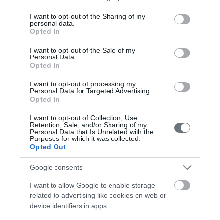
services and may gather and store information including but
not limited to your visit or usage behaviour. You may click to
I want to opt-out of the Sharing of my
personal data.
grant or deny consent to Google and its third-party tags to
Opted In
use your data for below specified purposes in below Google
consent section.
I want to opt-out of the Sale of my
Personal Data.
Επικοινωνία
Opted In
I want to opt-out of processing my
Personal Data for Targeted Advertising.
Opted In
210-6902000
I want to opt-out of Collection, Use,
info@leto.gr
Retention, Sale, and/or Sharing of my
Personal Data that Is Unrelated with the
Purposes for which it was collected.
Opted Out
Ιατροί
Google consents
I want to allow Google to enable storage
related to advertising like cookies on web or
Αναζήτηση Ιατρών
device identifiers in apps.