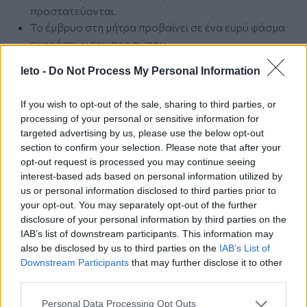
προστατεύονται.
Το έμβρυο στη μήτρα προβαίνει σε ένα ευρύ φάσμα
εκφράσεων του προσώπου.
Το χνούδι καλύπτει όλο το σώμα του μωρού και θα
leto -
Do Not Process My Personal Information
παραμείνει μέχρι την γέννηση.
Σε αυτή την εβδομάδα δημιουργούνται τα μόνιμα
If you wish to opt-out of the sale, sharing to third parties, or
δόντια κάτω από τα προσωρινά που έχουν ήδη
processing of your personal or sensitive information for
δημιουργηθεί.
targeted advertising by us, please use the below opt-out
Το δέρμα του μωρού αρχίζει να καλύπτεται από
section to confirm your selection. Please note that after your
σμήγμα που προφυλάσσει το λεπτό του δέρμα από
opt-out request is processed you may continue seeing
γρατσουνιές και χτυπήματα. Το σμήγμα αυτό
interest-based ads based on personal information utilized by
us or personal information disclosed to third parties prior to
διατηρείται μέχρι και 2 εβδομάδες πριν από το
your opt-out. You may separately opt-out of the further
τοκετό.
disclosure of your personal information by third parties on the
Αναπτύσσονται τα νευρικά κύτταρα που συνδέουν
IAB’s list of downstream participants. This information may
τους μυς με τον εγκέφαλό. Έτσι το έμβρυο μπορεί να
also be disclosed by us to third parties on the
IAB’s List of
κάνει συνειδητές κινήσεις εκτός από τις ακούσιες
Downstream Participants
that may further disclose it to other
Το μέγεθος του εμβρύου (κεφαλο-ουραία απόσταση)
third parties.
φτάνει τώρα, κατά προσέγγιση, τα 13-15 εκατοστά,
Please note that this website/app uses one or more Google
Personal Data Processing Opt Outs
ενώ ζυγίζει περίπου 240 γραμμάρια.