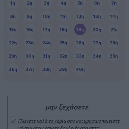
1η
2η
3η
4η
5η
6η
7η
8η
9η
10η
11η
12η
13η
14η
15η
16η
17η
18η
19η
20η
21η
22η
23η
24η
25η
26η
27η
28η
29η
30η
31η
32η
33η
34η
35η
36η
37η
38η
39η
40η
Πλένετε καλά τα χέρια σας και χρησιμοποιείστε
γάντια όταν κάνετε δουλειές στο σπίτι.