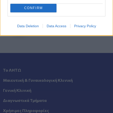
CONFIRM
Αναζήτηση
Ιατρού
Data Deletion
Data Access
Privacy Policy
Αναζητήστε με όνομα ή ειδικότητα.
Το ΛΗΤΩ
Μαιευτική & Γυναικολογική Κλινική
Γενική Κλινική
Διαγνωστικά Τμήματα
Χρήσιμες Πληροφορίες