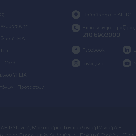
ος
Πρόσβαση στο ΛΗΤΩ
Εγκυμοσύνης
Επικοινωνήστε μαζί μας
210 6902000
ίλου ΥΓΕΙΑ
Facebook
L
linic
us Card
Instagram
μίλου ΥΓΕΙΑ
όνων - Προτάσεων
ΛΗΤΩ Γενική, Μαιευτική και Γυναικολογική Κλινική Α.Ε.
οστασίας Προσωπικών Δεδομένων
Πολιτική Cookies
Όροι