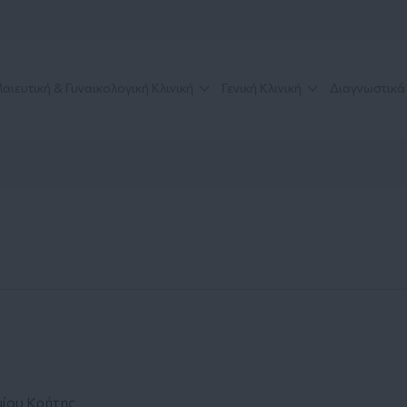
αιευτική & Γυναικολογική Κλινική
Γενική Κλινική
Διαγνωστικά
μίου Κρήτης