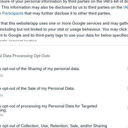
losure of your personal information by third parties on the IAB’s list of
κού Τμήματος των Διαγνωστικών Ιατρείων Medifirst Περιστε
. This information may also be disclosed by us to third parties on the
IA
κής Γυναικολογίας και Επανορθωτικής Χειρουργικής στη Β’ Μ
Participants
that may further disclose it to other third parties.
ρεταίειο, 2021-2023
υτική - Γυναικολογική Κλινική του Εθνικού και Καποδιστριακ
 that this website/app uses one or more Google services and may gath
θηνών «Γ.Γεννηματάς», 2015-2017
including but not limited to your visit or usage behaviour. You may click 
 to Google and its third-party tags to use your data for below specifi
μείο Αθηνών «Ελπίς», 2013-2015
ogle consent section.
χειρουργική μαστού στο Πανεπιστημιακό Νοσοκομείο Κολωνίας
l Data Processing Opt Outs
o opt-out of the Sharing of my personal data.
In
o opt-out of the Sale of my Personal Data.
In
μα & Παρακολούθηση του Εμβρύου» της Σουηδικής Μαιευτική
to opt-out of processing my Personal Data for Targeted
ing.
In
o opt-out of Collection, Use, Retention, Sale, and/or Sharing
COL2A1 Gene Associated with Short Extremities: Case Report