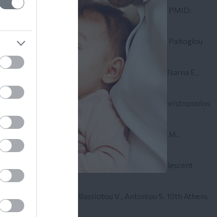
22 Aug 14;9(8):1229. doi: 10.3390/children9081229. PMID:
ible causes? A systematic review
.Toutoudaki K., Paltoglou
2 (2022): DAH April - June 2022
 karyotypic female
Paschalidou E., Paltoglou G., Tsarna E.,
Volume 273, e32 - e33
sarna E., Tsomi E., Ziogou G., Kalampokas T., Christopoulos
toglou G., Paschalidou E., Tsarna E., Liakopoulou M.,
 Tsarna E., Christopoulos P. Developmental & Adolescent
 Paschalidou E., Kalyva., Bassiotou V., Antoniou S. 10th Athens