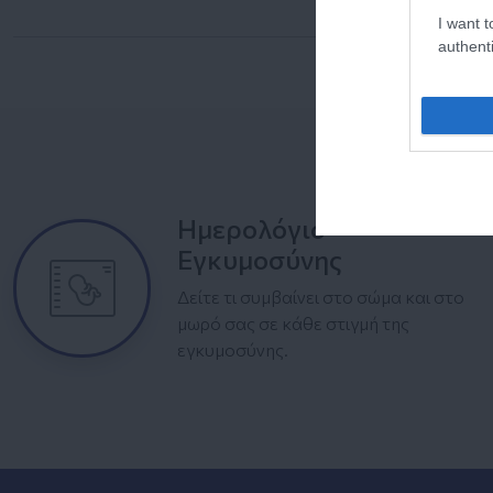
I want t
authenti
Ημερολόγιο
Εγκυμοσύνης
Δείτε τι συμβαίνει στο σώμα και στο
μωρό σας σε κάθε στιγμή της
εγκυμοσύνης.