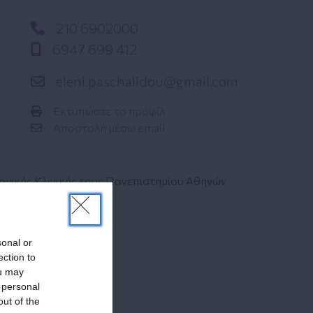
210 6902000
6947 699 412
eleni.paschalidou@gmail.com
Εκτυπώστε το προφίλ
Αποστολή μέσω email
λογικής Κλινικής τους Πανεπιστημίου Αθηνών
sonal or
ection to
ou may
 personal
σιάς
out of the