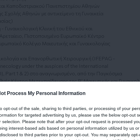
 και Καποδιστριακού Πανεπιστημίου Αθηνών
 Σχολής Αθηνών με αντικείμενο τη Γυναικεία
ασίας)
 - Γυναικολογική Κλινική του Εθνικού και
Αρεταίειο, Πιστοποιημένο Ευρωπαϊκό Κέντρο
υρωπαϊκό Κολέγιο Μαιευτικής και Γυναικολογίας
ικολογία και Επανορθωτική Χειρουργική (IFEPAG -
necology under the auspices of the International
GIJ, Part 1 & 2) στο αναγνωρισμένο, από την Παγκόσμια
θνές Κέντρο Μετεκπαίδευσης της Β’ Μαιευτικής και Γυναικο
ΙΤΡΟΠΗΣ ΠΕΡΙΟΔΙΚΩΝ:
ot Process My Personal Information
ρείας Παιδικής και Εφηβικής Γυναικολογίας
to opt-out of the sale, sharing to third parties, or processing of your per
formation for targeted advertising by us, please use the below opt-out s
r selection. Please note that after your opt-out request is processed y
eing interest-based ads based on personal information utilized by us or
 των Διαγνωστικών Ιατρείων Αιμοδιάγνωση MED, Δήμος Κηφι
disclosed to third parties prior to your opt-out. You may separately opt-