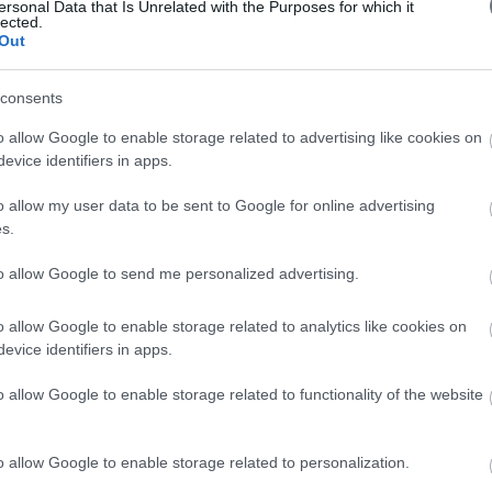
ersonal Data that Is Unrelated with the Purposes for which it
E, Florentin L, Billi C, Eleftheriades M. Children (Basel). 20
lected.
Out
ty in Girls, during the Covid-19 Pandemic: What are the poss
consents
hristopoulos P. Developmental & Adolescent Health. Vol. 2 No. 
o allow Google to enable storage related to advertising like cookies on
evice identifiers in apps.
ome associated with bilateral ovarian agenesis in a normal
urnal of Obstetrics and Gynecology and Reproductive Biology, 
o allow my user data to be sent to Google for online advertising
s.
on in a sample of Greek women
Paschalidou E., Arapaki A., T
ogy
to allow Google to send me personalized advertising.
f short extremities in two first cousins
Christopoulos P., Pal
o allow Google to enable storage related to analytics like cookies on
gress of Obstetrics and Gynaecology
evice identifiers in apps.
irls: an overview
Toutoudaki K., Paltoglou G., Paschalidou E.,
o allow Google to enable storage related to functionality of the website
 2021
reek experience
Ptohis N., Sarris I., Andrianakou N., Tarnari S.,
o allow Google to enable storage related to personalization.