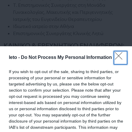
Τ. Επιστημονικός Συνεργάτης στη Μονάδα
Γυναικολογίας, Μαιευτικής και Περιγεννητικής
Ιατρικής του Ευγενιδείου Θεραπευτηρίου
Ιδιωτικό ιατρείο στην Αθήνα
Επιστημονικός Συνεργάτης Κλινικής Λητώ
ΚΛΙΝΙΚΟ & ΕΡΕΥΝΗΤΙΚΟ ΕΝΔΙΑΦΕΡΟΝ:
Μαιευτικά και Γυναικολογικά Επείγοντα
leto -
Do Not Process My Personal Information
Εμβρυομητρική ιατρική
Προγεννητικός Έλεγχος
If you wish to opt-out of the sale, sharing to third parties, or
Μαιευτικό και Γυναικολογικό Υπερηχογράφημα
processing of your personal or sensitive information for
Παθολογία Κύησης
targeted advertising by us, please use the below opt-out
Μελέτη παραγόντων στο αμνιακό υγρό
section to confirm your selection. Please note that after your
opt-out request is processed you may continue seeing
ΠΡΟΣΦΑΤΕΣ ΔΗΜΟΣΙΕΥΣΕΙΣ:
interest-based ads based on personal information utilized by
us or personal information disclosed to third parties prior to
Vrachnis N, Loukas N, Antonakopoulos N, Maragou N,
your opt-out. You may separately opt-out of the further
Kostakis M, Tsakni A, Vrachnis D, Vougiouklaki D,
disclosure of your personal information by third parties on the
Machairiotis N, Chatzilazarou A, Houhoula D, Sokou R,
IAB’s list of downstream participants. This information may