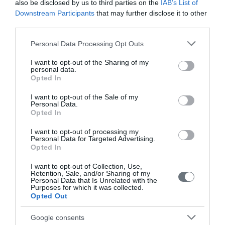
Stavros S, Drakakis P, Mastorakos G, Iliodromiti Z.
also be disclosed by us to third parties on the
IAB’s List of
Downstream Participants
that may further disclose it to other
Detection and Quantification of Acrylamide in Second
third parties.
Trimester Amniotic Fluid Using a Novel LC-MS/MS
Technique to Determine Whether High Acrylamide
Please note that this website/app uses one or more Google
Personal Data Processing Opt Outs
Content during Pregnancy Is Associated with Fetal
services and may gather and store information including but
Growth. Biology (Basel). 2023 Nov 13;12(11):1425
not limited to your visit or usage behaviour. You may click to
I want to opt-out of the Sharing of my
personal data.
grant or deny consent to Google and its third-party tags to
Machairiotis N, Vrachnis D, Antonakopoulos N, Loukas
Opted In
use your data for below specified purposes in below Google
N, Fotiou A, Pergialiotis V, Stavros S, Mantzou A,
consent section.
I want to opt-out of the Sale of my
Maroudias G, Iavazzo C, Kanaka-Gantenbein C,
Personal Data.
Drakakis P, Troupis T, Vlasis K, Vrachnis N. Detection
Opted In
and Quantification of Neurotrophin-3 (NT-3) and
I want to opt-out of processing my
Nerve Growth Factor (NGF) Levels in Early Second
Personal Data for Targeted Advertising.
Trimester Amniotic Fluid: Investigation into a Possible
Opted In
Correlation with Abnormal Fetal Growth Velocity
I want to opt-out of Collection, Use,
Patterns. J Clin Med. 2023 Jun 19;12(12):4131
Retention, Sale, and/or Sharing of my
Personal Data that Is Unrelated with the
Loukas N, Vrachnis D, Antonakopoulos N, Pergialiotis
Purposes for which it was collected.
V, Mina A, Papoutsis I, Iavazzo C, Fotiou A, Stavros S,
Opted Out
Valsamakis G, Vlachadis N, Maroudias G, Mastorakos
Google consents
G, Iliodromiti Z, Drakakis P, Vrachnis N. Prenatal