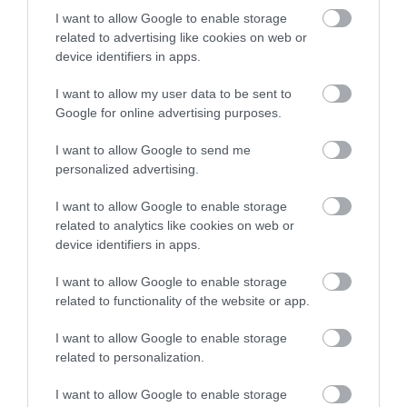
Exposure to Bisphenol A: Is There an Association
I want to allow Google to enable storage
between Bisphenol A in Second Trimester Amniotic
related to advertising like cookies on web or
Fluid and Fetal Growth? Medicina (Kaunas). 2023 May
device identifiers in apps.
4;59(5):882
I want to allow my user data to be sent to
Vrachnis D, Antonakopoulos N, Fotiou A, Pergialiotis
Google for online advertising purposes.
V, Loukas N, Valsamakis G, Iavazzo C, Stavros S,
Maroudias G, Panagopoulos P, Vlahos N, Peppa M,
I want to allow Google to send me
Stefos T, Mastorakos G. Is There a Correlation
personalized advertising.
between Apelin and Insulin Concentrations in Early
Second Trimester Amniotic Fluid with Fetal Growth
I want to allow Google to enable storage
related to analytics like cookies on web or
Disorders? J Clin Med. 2023 Apr 28;12(9):3166
device identifiers in apps.
Vlachadis N, Vrachnis D, Antonakopoulos N, Tigka M,
Loukas N, Parthenis C, Metallinou D, Nanou C, Stavros
I want to allow Google to enable storage
S, Vrachnis N. Temporal Trends in Stillbirth in Greece:
related to functionality of the website or app.
A Longitudinal Population-Based Study. 2023 Apr
5;15(4):e37154
I want to allow Google to enable storage
related to personalization.
Vlachadis N, Vrachnis D, Loukas N, Fotiou A,
Maroudias G, Antonakopoulos N, Stavros S, Vrachnis
I want to allow Google to enable storage
N. Temporal Trends in Multiple Births in Greece: The