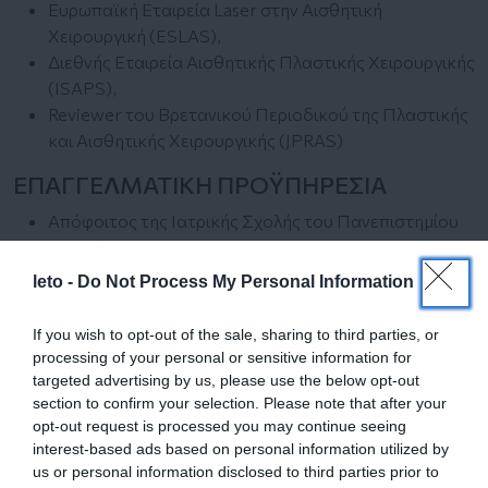
Ευρωπαϊκή Εταιρεία Laser στην Αισθητική
Χειρουργική (ESLAS),
Διεθνής Εταιρεία Αισθητικής Πλαστικής Χειρουργικής
(ISAPS),
Reviewer του Βρετανικού Περιοδικού της Πλαστικής
και Αισθητικής Χειρουργικής (JPRAS)
ΕΠΑΓΓΕΛΜΑΤΙΚΗ ΠΡΟΫΠΗΡΕΣΙΑ
Απόφοιτος της Ιατρικής Σχολής του Πανεπιστημίου
Αθηνών
Ειδικότητα στην Πλαστική Χειρουργική στο Ηνωμένο
leto -
Do Not Process My Personal Information
Βασίλειο
Μεταπτυχιακές σπουδές στις Η.Π.Α (Emory
If you wish to opt-out of the sale, sharing to third parties, or
University Hospital, Atlanta), στη Βραζιλία (Centro de
processing of your personal or sensitive information for
Estudos Ivo Pitanguy) και στη Σλοβενία (University
targeted advertising by us, please use the below opt-out
Medical Centre Ljubljana).
section to confirm your selection. Please note that after your
opt-out request is processed you may continue seeing
ΚΛΙΝΙΚΟ & ΕΡΕΥΝΗΤΙΚΟ ΕΝΔΙΑΦΕΡΟΝ
interest-based ads based on personal information utilized by
us or personal information disclosed to third parties prior to
Εξειδίκευση