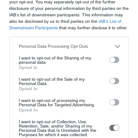
your opt-out. You may separately opt-out of the further
disclosure of your personal information by third parties on the
Στην Αισθητική Χειρουργική, την Επανορθωτική
IAB’s list of downstream participants. This information may
Χειρουργική Αποκατάστασης του Μαστού, την
also be disclosed by us to third parties on the
IAB’s List of
Ενδοσκοπική Πλαστική Χειρουργική
Downstream Participants
that may further disclose it to other
Στα Laser στην Πλαστική Χειρουργική
third parties.
Στη λιπογλυπτική του σώματος
Please note that this website/app uses one or more Google
Personal Data Processing Opt Outs
Σε καινοτόμες τεχνικές που αφορούν το πρόσωπο
services and may gather and store information including but
και το λαιμό
not limited to your visit or usage behaviour. You may click to
I want to opt-out of the Sharing of my
personal data.
grant or deny consent to Google and its third-party tags to
ΔΙΑΚΡΙΣΕΙΣ & ΒΡΑΒΕΙΑ
Opted In
use your data for below specified purposes in below Google
Κάτοχος της υποτροφίας Παπαδάκη κατόπιν
consent section.
I want to opt-out of the Sale of my
Personal Data.
διαγωνισμού από το Ίδρυμα Κρατικών Υποτροφιών
Opted In
κατά τα έτη σπουδών 1982-1987
2ο Βραβείο Ελληνικής Χειρουργικής Εταιρείας επί των
I want to opt-out of processing my
Personal Data for Targeted Advertising.
Μετεκπαιδευτικών Μαθημάτων κατόπιν
Opted In
διαγωνισμού κατά τα έτη 1991 – 1992
Πιστοποίηση από το Βασιλικό Κολλέγιο Χειρουργών
I want to opt-out of Collection, Use,
Retention, Sale, and/or Sharing of my
(Royal College of Surgeons-RCS) της Αγγλίας για
Personal Data that Is Unrelated with the
Purposes for which it was collected.
αισθητικές χειρουργικές επεμβάσεις στο πρόσωπο,