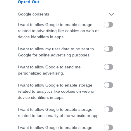
Opted Out
στον μαστό και στο σώμα
Google consents
ΠΡΟΣΦΑΤΕΣ ΔΗΜΟΣΙΕΥΣΕΙΣ
I want to allow Google to enable storage
Έχει δημοσιεύσεις σε επιστημονικά ιατρικά περιοδικά
related to advertising like cookies on web or
του εξωτερικού με πιο πρόσφατες:
device identifiers in apps.
Comparison of the Viability and the Yield of Adipose-
Derived Stem Cells (ASCs) from Different Donor
I want to allow my user data to be sent to
Areas
Google for online advertising purposes.
Anastasios Tsekouras, Dimitrios Mantas, Diamantis I.
I want to allow Google to send me
Tsilimigras, Demetrios Morris, Michael
Kontos &
personalized advertising.
George C. Zografos
In vivo 31: xxx-xxx (2017) doi:
10.21873/invivo.11xxx
I want to allow Google to enable storage
Adipose-Derived Stem Cells for Breast
related to analytics like cookies on web or
Reconstruction after Breast Surgery – Preliminary
device identifiers in apps.
results
I want to allow Google to enable storage
Anastasios Tsekouras, Dimitrios Mantas, Diamantis I.
related to functionality of the website or app.
Tsilimigras, Ioannis Ntanasis-
Stathopoulos, Michael
Kontos & George C. Zografos
I want to allow Google to enable storage